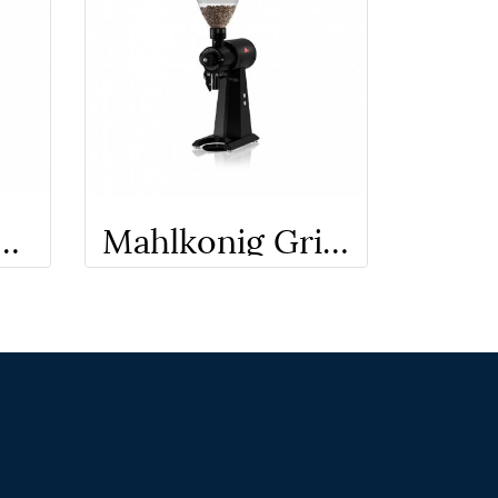
 Grinder​ - SP II+
Mahlkonig Grinder EK 43T