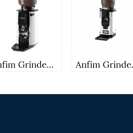
Anfim Grinder​ - LUNA
Anfim