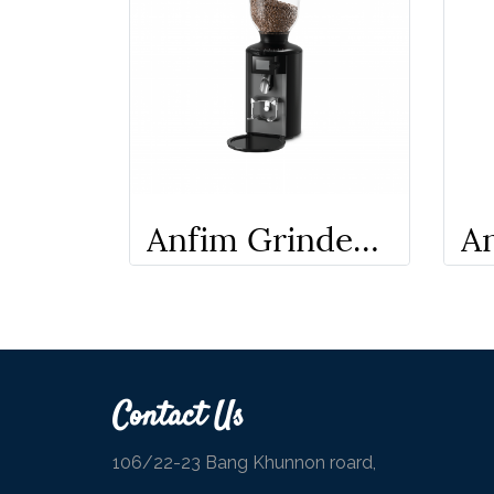
Anfim Grinder​ - Pratica
Contact Us
106/22-23 Bang Khunnon roard,