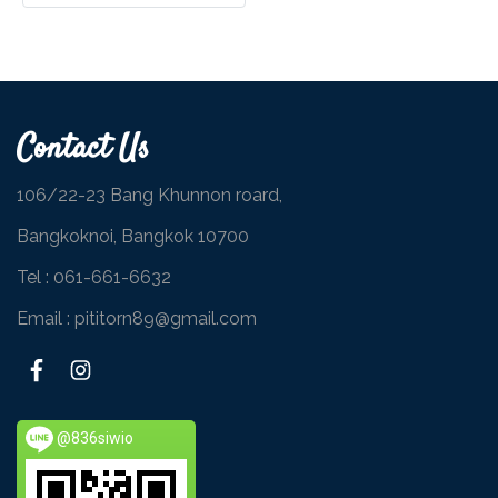
Contact Us
106/22-23 Bang Khunnon roard,
Bangkoknoi, Bangkok 10700
Tel :
061-661-6632
Email : pititorn89@gmail.com
@836siwio