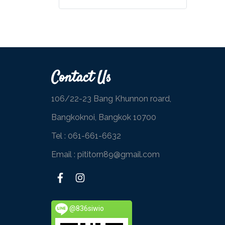
Contact Us
106/22-23 Bang Khunnon roard,
Bangkoknoi, Bangkok 10700
Tel :
061-661-6632
Email : pititorn89@gmail.com
@836siwio