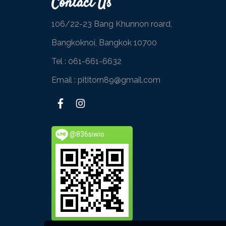
Contact Us
106/22-23 Bang Khunnon roard,
Bangkoknoi, Bangkok 10700
Tel :
061-661-6632
Email : pititorn89@gmail.com
@836siwio