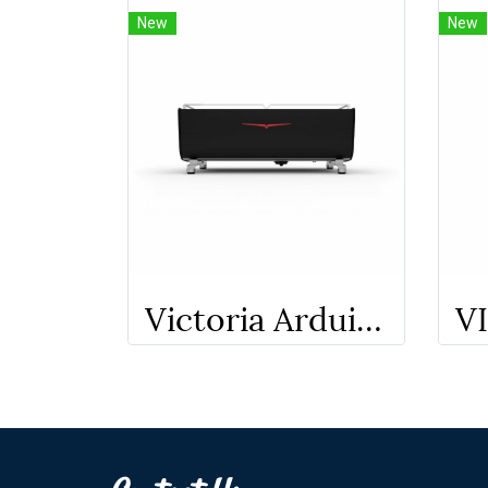
New
New
Victoria Arduino Black Eagle Maverick 3 Gr.