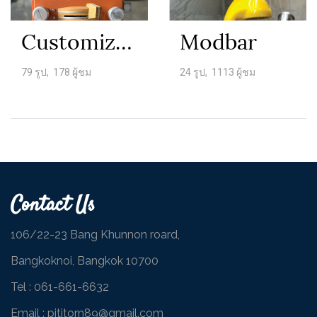
Customize La Marzocco Linea Mini
Modbar
79 รูป, 178 ผู้ชม
24 รูป, 1113 ผู้ชม
Contact Us
106/22-23 Bang Khunnon roard,
Bangkoknoi, Bangkok 10700
Tel :
061-661-6632
Email : pititorn89@gmail.com