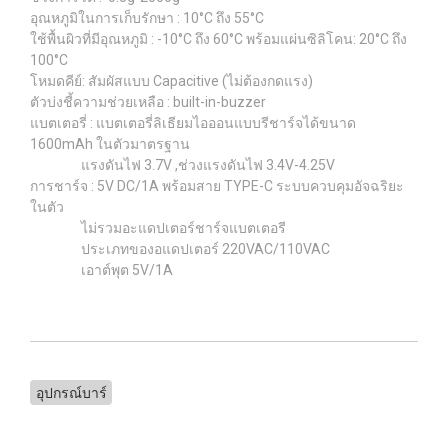
อุณหภูมิในการเก็บรักษา : 10°C ถึง 55°C
ใช้พื้นผิวที่มีอุณหภูมิ : -10°C ถึง 60°C พร้อมแผ่นซิลิโคน: 20°C ถึง
100°C
โหมดคีย์: สัมผัสแบบ Capacitive (ไม่ต้องกดแรง)
ตัวบ่งชี้ความช่วยเหลือ : built-in-buzzer
แบตเตอรี่ : แบตเตอรี่ลิเธียมไอออนแบบรีชาร์จได้ขนาด
1600mAh ในตัวมาตรฐาน
แรงดันไฟ 3.7V ,ช่วงแรงดันไฟ 3.4V-4.25V
การชาร์จ : 5V DC/1A พร้อมสาย TYPE-C ระบบควบคุมอัจฉริยะ
ในตัว
ไม่รวมอะแดปเตอร์ชาร์จแบตเตอรี
ประเภทของอแดปเตอร์ 220VAC/110VAC
เอาต์พุต 5V/1A
อุปกรณ์บาร์