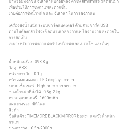
มาพร้อมฟังก์ชั่น จับเวลานับถอยหลัง ตาชั่ง timemore ผลิตขึ้นมา
เพื่อช่วยให้การชงกาแฟสะดวกขึ้น
ง่ายต่อการชั่งน้ำหนัก และ จับเวลา ในการชงกาแฟ
เครื่องชั่งน้ำหนัก ระบบชาร์ตแบตเตอรี่ ด้วยสายชาร์ต USB
ท่านไม่ต้องกลัวไฟจะช็อตท่านเวลชงกาแฟ ใช้งานง่าย สะดวกใน
การจัดเก็บ
เหมาะหรับการชงกาแฟดริป เครืองชงเอสเปรสโซ่ และอื่นๆ
น้ำหนักเครือง : 393.8 g.
วัสดุ : ABS
หน่วยการวัด : 0.1g
หน้าจองแสดงผล : LED display screen
ระบบเซ็นเซอร์ : High-precicion senser
ช่วงน้ำหนักที่ชั่งได้ : 0.5g-2 kg
ความจุแบตเตอรี่ : 1600mAh
แผ่นยางรอง : ซิลิโคน
สี : ดำ
ชื่อสินค้า : TIMEMORE BLACK MIRROR basic+ แผงชั่งน้ำหนัก
กาแฟ
ช่วงการวัด : 0.5g-2000g