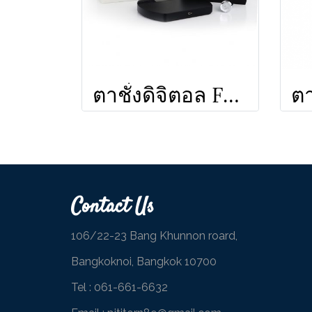
ตาชั่งดิจิตอล FELICITA ARC
Contact Us
106/22-23 Bang Khunnon roard,
Bangkoknoi, Bangkok 10700
Tel :
061-661-6632