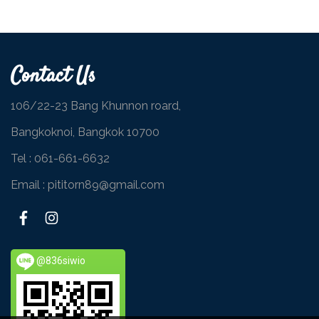
Contact Us
106/22-23 Bang Khunnon roard,
Bangkoknoi, Bangkok 10700
Tel :
061-661-6632
Email : pititorn89@gmail.com
@836siwio