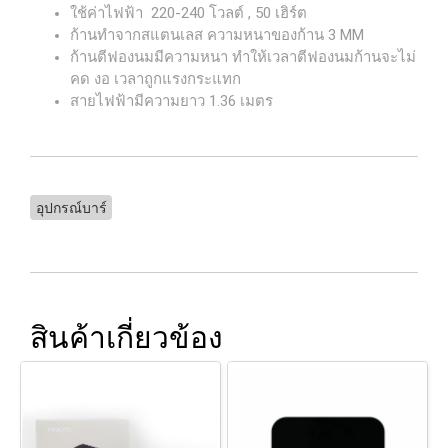
ใช้ค่าไฟฟ้า 220-240 โวลต์ , 50 เฮิร์ต
ก้านทำจากสแตนเลส ความหนาของก้าน 3 MM
ก้านตีฟองนมมีความหนา ทำให้เวลาตีฟองนมก้านจะไม่
คด งอ เวลาถูกแรงกระแทก
สายไฟฟ้ามีความยาว 1.36 เมตร
อุปกรณ์บาร์
สินค้าเกี่ยวข้อง