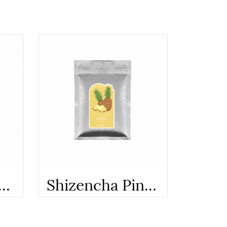
 Jasmine Tea Powder - ผงชงสำเร็จรูป ชามะลิ ชิเซน
Shizencha Pineapple Powder - ผงชงสำเร็จรูป สับปะรด ชิเซน