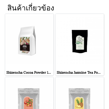
สินค้าเกี่ยวข้อง
Shizencha Cocoa Powder 100% - ผงโกโก้100% ชิเซนฉะ
Shizencha Jasmine Tea Powder - ผงชงสำเร็จรูป ชามะลิ ชิเซน