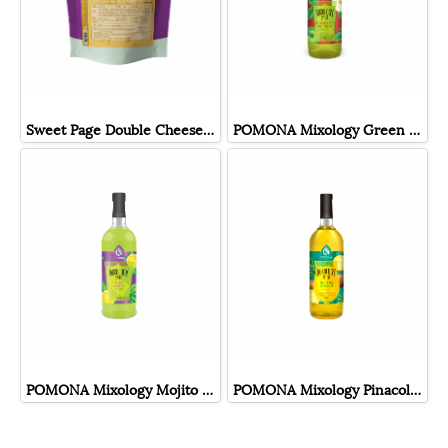
Sweet Page Double Cheese Cream Foam ผงครีมชีส สวีทเพจ
POMONA Mixology Green Apple ไซรัป มิกซ์โซโลจี้ กรีนแอปเปิ้ล โพโมนา
POMONA Mixology Mojito ไซรัป มิกซ์โซโลจี้ โมจิโต้ โพโมนา
POMONA Mixology Pinacolada ไซรัป มิกซ์โซโลจี้ พินาโคลาด้า โพโมนา