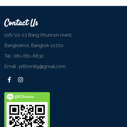
Contact Us
106/22-23 Bang Khunnon roard,
Bangkoknoi, Bangkok 10700
Tel :
061-661-6632
Email : pititorn89@gmail.com
@836siwio