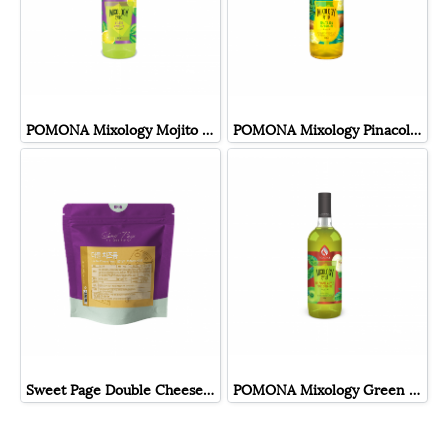
POMONA Mixology Mojito ไซรัป มิกซ์โซโลจี้ โมจิโต้ โพโมนา
POMONA Mixology Pinacolada ไซรัป มิกซ์โซโลจี้ พินาโคลาด้า โพโมนา
Sweet Page Double Cheese Cream Foam ผงครีมชีส สวีทเพจ
POMONA Mixology Green Apple ไซรัป มิกซ์โซโลจี้ กรีนแอปเปิ้ล โพโมนา