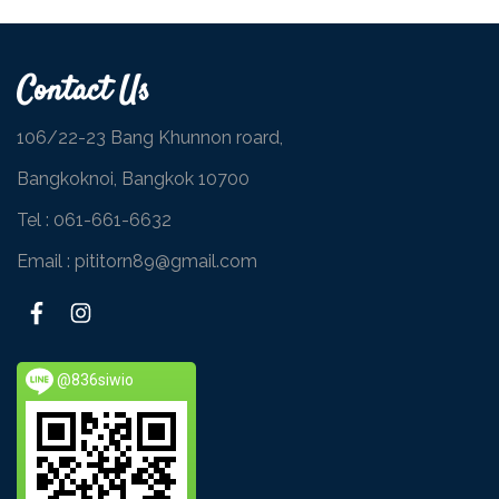
Contact Us
106/22-23 Bang Khunnon roard,
Bangkoknoi, Bangkok 10700
Tel :
061-661-6632
Email : pititorn89@gmail.com
@836siwio