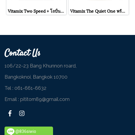
Vitamix Two Speed + โถปั่น 1.4 ลิตร
Vitamix The Quiet One พร้อมโถปั่น 1.4L
Contact Us
106/22-23 Bang Khunnon roard,
Bangkoknoi, Bangkok 10700
Tel :
061-661-6632
Email : pititorn89@gmail.com
@836siwio