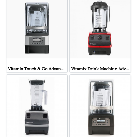
Vitamix Touch & Go Advance เครื่องปั่นสมูทตี้ เก็บเสียง โถ 0.9 ลิตร
Vitamix Drink Machine Advance + โถ 1.4L (New Model)