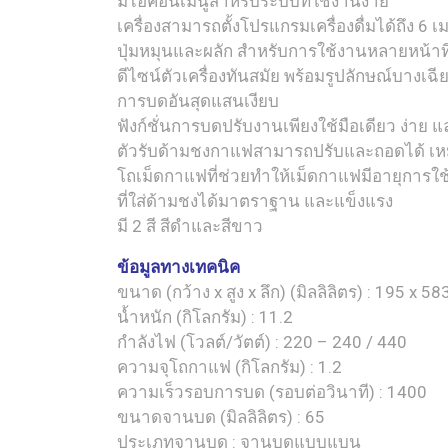
มีไอคอนเมนูสำหรับระบบที่ใช้งานง่าย
เครื่องสามารถตั้งโปรแกรมเครื่องดื่มได้ถึง 6 เม
ปุ่มหมุนและผลัก สำหรับการใช้งานหลายหน้าที
ดีไซน์ตัวเครื่องทันสมัย พร้อมรูปลักษณ์บางเฉี
การบดอันสุดแสนเงียบ
ฟังก์ชั่นการบดปรับงานเพียงใช้มือเดียว ง่าย แ
ตัวรับด้ามชงกาแฟสามารถปรับและถอดได้ เหม
โถเม็ดกาแฟที่ช่วยทำให้เม็ดกาแฟมีอายุการใ
ที่ใส่ด้ามชงได้มาตราฐาน และแข็งแรง
มี 2 สี สีดำและสีขาว
ข้อมูลทางเทคนิค
ขนาด (กว้าง x สูง x ลึก) (มิลลิลิตร) : 195 x 58
น้ำหนัก (กิโลกรัม) : 11.2
กำลังไฟ (โวลต์/วัตต์) : 220 – 240 / 440
ความจุโถกาแฟ (กิโลกรัม) : 1.2
ความเร็วรอบการบด (รอบต่อวินาที) : 1400
ขนาดจานบด (มิลลิลิตร) : 65
ประเภทจานบด : จานบดแบบแบน