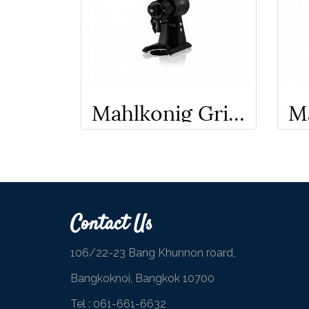
Mahlkonig Grinder EK43ST
Contact Us
106/22-23 Bang Khunnon roard,
Bangkoknoi, Bangkok 10700
Tel :
061-661-6632