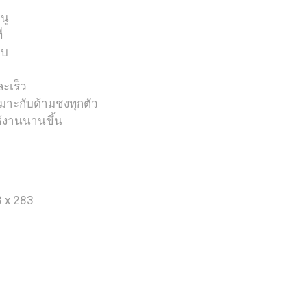
นู
่
ยบ
ละเร็ว
าะกับด้ามชงทุกตัว
ช้งานนานขึ้น
3 x 283