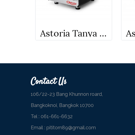
Astoria Tanya R 1 Gr. (New Model)
Contact Us
106/22-23 Bang Khunnon roard,
Bangkoknoi, Bangkok 10700
Tel :
061-661-6632
Email : pititorn89@gmail.com