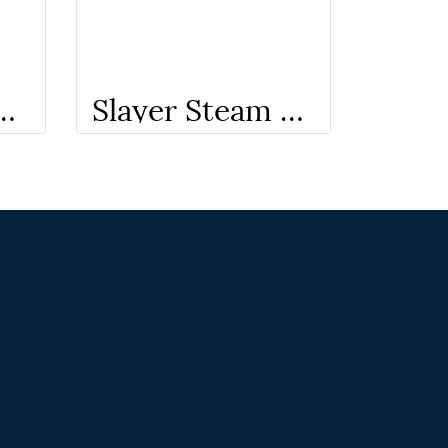
n Spirit Triplette *(Pump per group)
Slayer Steam Single